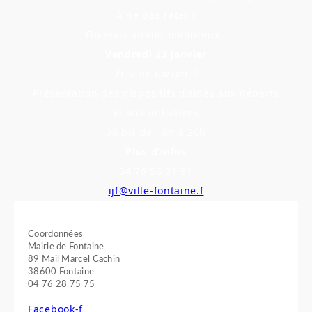
À ne pas rater !
On vous attend nombreux :
Vendredi 23 janvier
Et si on partait ?
Présentation des dispositifs d’aides aux départs
et aux initiatives
38 bis de 18h à 20h
Plus d’infos
04 76 56 21 91
ijf@ville-fontaine.f
Coordonnées
Mairie de Fontaine
89 Mail Marcel Cachin
38600 Fontaine
04 76 28 75 75
Facebook-f