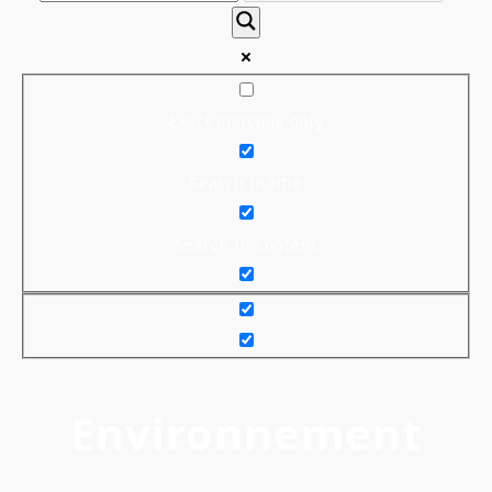
Exact matches only
Search in title
Search in content
Environnement