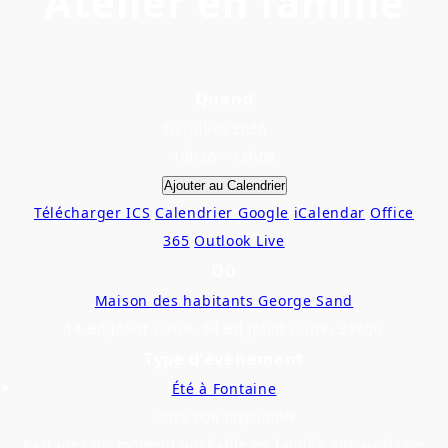
Atelier en famille
Quand
10 juillet 2026
10h30 - 13h00
Ajouter au Calendrier
Télécharger ICS
Calendrier Google
iCalendar
Office
365
Outlook Live
Où
Maison des habitants George Sand
14 Bd Joliot Curie, 14 Bd Joliot Curie, 38600
Type d’évènement
Été à Fontaine
Carte non disponible
Partagez un moment agréable en famille autour d’une