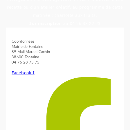
recette ou d’un atelier créatif, au programme de cette
matinée : charlotte aux fruits.
Sur inscription
au 04 56 38 22 23
Coordonnées
Mairie de Fontaine
89 Mail Marcel Cachin
38600 Fontaine
04 76 28 75 75
Facebook-f