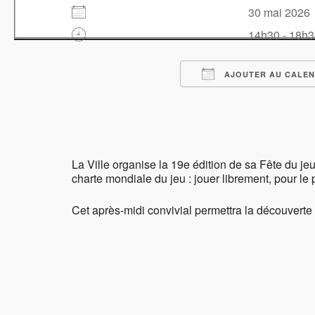
30 mai 202
14h30 - 18h
AJOUTER AU CALEN
Télécharger ICS
Calendrier Google
iCalendar
Office 365
Outlook Live
La Ville organise la 19e édition de sa Fête du jeu
charte mondiale du jeu : jouer librement, pour le 
Cet après-midi convivial permettra la découverte