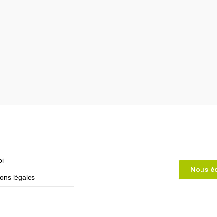
oi
Nous éc
ons légales