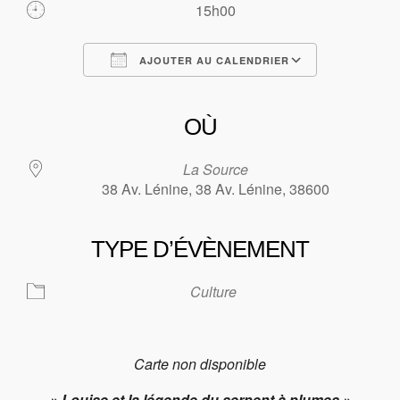
15h00
AJOUTER AU CALENDRIER
Télécharger ICS
Calendrier Google
iCalendar
Office 365
Outlook Live
OÙ
La Source
38 Av. Lénine, 38 Av. Lénine, 38600
TYPE D’ÉVÈNEMENT
Culture
Carte non disponible
» Louise et la légende du serpent à plumes »