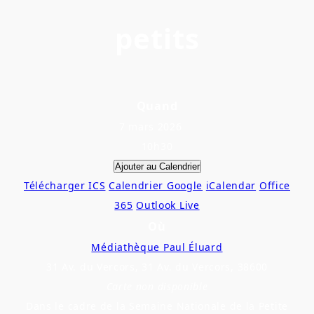
petits
Quand
7 mars 2026
10h30
Ajouter au Calendrier
Télécharger ICS
Calendrier Google
iCalendar
Office
365
Outlook Live
Où
Médiathèque Paul Éluard
31 Av. du Vercors, 31 Av. du Vercors, 38600
Carte non disponible
Dans le cadre de la Semaine Nationale de la Petite