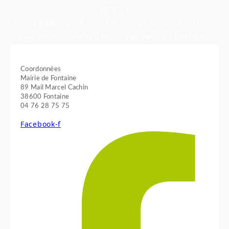
Enfance
Venez partager un moment privilégié autour du livre
avec vos tous-petits dans la cabane à Racont’âges !
Coordonnées
Mairie de Fontaine
89 Mail Marcel Cachin
38600 Fontaine
04 76 28 75 75
Facebook-f