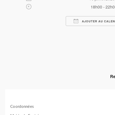
18h00 - 22h
AJOUTER AU CALEN
Télécharger ICS
Calendrier Google
iCalendar
Office 365
Outlook Live
Re
Coordonnées