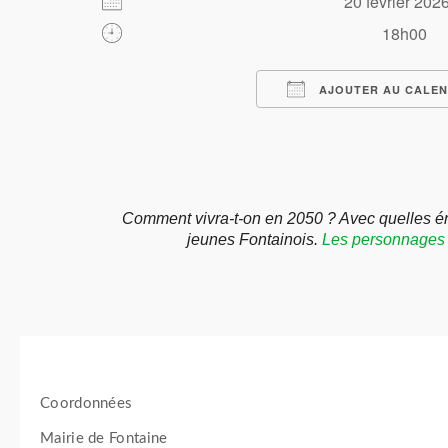
20 février 2
18h00
AJOUTER AU CALEN
Télécharger ICS
Calendrier Google
iCalendar
Office 365
Outlook Live
Comment vivra-t-on en 2050 ? Avec quelles é
jeunes Fontainois.
Les personnages s’
Coordonnées
Mairie de Fontaine