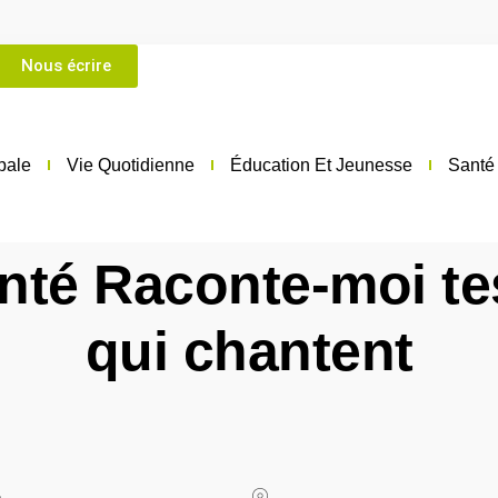
 76 28 75 75
Nous écrire
pale
Vie Quotidienne
Éducation Et Jeunesse
Santé 
nté Raconte-moi t
qui chantent